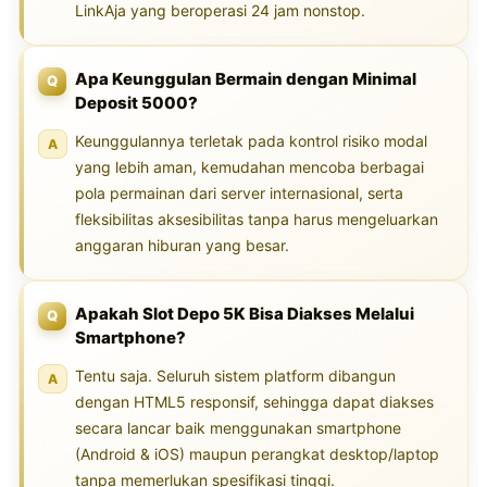
LinkAja yang beroperasi 24 jam nonstop.
Apa Keunggulan Bermain dengan Minimal
Deposit 5000?
Keunggulannya terletak pada kontrol risiko modal
yang lebih aman, kemudahan mencoba berbagai
pola permainan dari server internasional, serta
fleksibilitas aksesibilitas tanpa harus mengeluarkan
anggaran hiburan yang besar.
Apakah Slot Depo 5K Bisa Diakses Melalui
Smartphone?
Tentu saja. Seluruh sistem platform dibangun
dengan HTML5 responsif, sehingga dapat diakses
secara lancar baik menggunakan smartphone
(Android & iOS) maupun perangkat desktop/laptop
tanpa memerlukan spesifikasi tinggi.