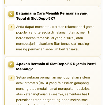
Bagaimana Cara Memilih Permainan yang
Tepat di Slot Depo 5K?
Anda dapat memantau deretan rekomendasi game
populer yang tersedia di halaman utama, memilih
berdasarkan tema visual yang disukai, atau
mempelajari mekanisme fitur bonus dari masing-
masing permainan sebelum bertransaksi.
Apakah Bermain di Slot Depo 5K Dijamin Pasti
Menang?
Setiap putaran permainan menggunakan sistem
acak otomatis (RNG) yang fair. Istilah gampang
menang atau modal hemat merupakan deskripsi
atas keterjangkauan aksesnya, sementara hasil
permainan tetap bergantung pada mekanisme