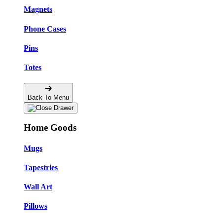
Magnets
Phone Cases
Pins
Totes
Back To Menu
Home Goods
Mugs
Tapestries
Wall Art
Pillows