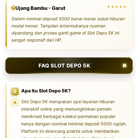
Ujang Bambu - Garut
Sistem minimal deposit 5000 benar-benar solusi hiburan
modal hemat. Tampilan antarmukanya nyaman
dipandang dan proses ganti game di Slot Depo 5K ini
sangat responsif dari HP.
FAQ SLOT DEPO 5K
Apa Itu Slot Depo 5K?
Slot Depo 5K merupakan opsi layanan hiburan
interaktif online yang memungkinkan pemain
menikmati berbagai koleksi permainan populer
hanya dengan nominal minimal deposit 5000 rupiah.
Platform ini dirancang praktis untuk memberikan