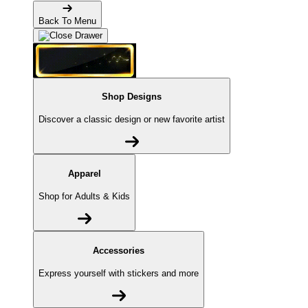
Back To Menu
Shop Designs
Discover a classic design or new favorite artist
Apparel
Shop for Adults & Kids
Accessories
Express yourself with stickers and more