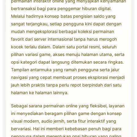
permainan interaktif online yang menyajikan kenyamanan
bertransaksi bagi para penggemar hiburan digital.
Melalui hadirnya konsep batas pengisian saldo yang
sangat terjangkau, setiap pengguna kini dapat dengan
mudah mengeksplorasi berbagai koleksi permainan
favorit dari server internasional tanpa harus merogoh
kocek terlalu dalam. Dalam satu portal resmi, seluruh
pilihan variasi game, akses menuju halaman utama, serta
opsi kategori dapat langsung ditemukan secara ringkas.
Tampilan antarmuka yang ramah pengguna serta jalur
navigasi yang cepat membuat proses eksplorasi menjadi
jauh lebih praktis tanpa perlu repot berpindah dari satu
halaman ke halaman lainnya.
Sebagai sarana permainan online yang fleksibel, layanan
ini menyediakan beragam pilihan game dengan konsep
visual modern, audio jernih, serta fitur interaktif yang
bervariasi. Hal ini memberi kebebasan penuh bagi para
pengguna dalam menentukan opsi hiburan yang paling