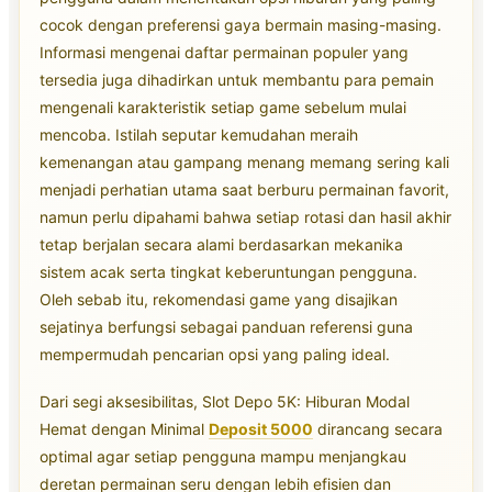
cocok dengan preferensi gaya bermain masing-masing.
Informasi mengenai daftar permainan populer yang
tersedia juga dihadirkan untuk membantu para pemain
mengenali karakteristik setiap game sebelum mulai
mencoba. Istilah seputar kemudahan meraih
kemenangan atau gampang menang memang sering kali
menjadi perhatian utama saat berburu permainan favorit,
namun perlu dipahami bahwa setiap rotasi dan hasil akhir
tetap berjalan secara alami berdasarkan mekanika
sistem acak serta tingkat keberuntungan pengguna.
Oleh sebab itu, rekomendasi game yang disajikan
sejatinya berfungsi sebagai panduan referensi guna
mempermudah pencarian opsi yang paling ideal.
Dari segi aksesibilitas, Slot Depo 5K: Hiburan Modal
Hemat dengan Minimal
Deposit 5000
dirancang secara
optimal agar setiap pengguna mampu menjangkau
deretan permainan seru dengan lebih efisien dan