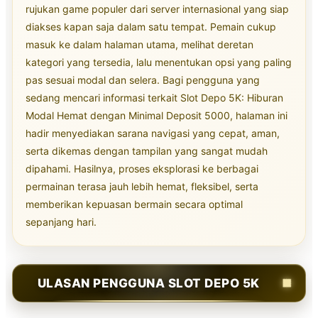
rujukan game populer dari server internasional yang siap
diakses kapan saja dalam satu tempat. Pemain cukup
masuk ke dalam halaman utama, melihat deretan
kategori yang tersedia, lalu menentukan opsi yang paling
pas sesuai modal dan selera. Bagi pengguna yang
sedang mencari informasi terkait Slot Depo 5K: Hiburan
Modal Hemat dengan Minimal Deposit 5000, halaman ini
hadir menyediakan sarana navigasi yang cepat, aman,
serta dikemas dengan tampilan yang sangat mudah
dipahami. Hasilnya, proses eksplorasi ke berbagai
permainan terasa jauh lebih hemat, fleksibel, serta
memberikan kepuasan bermain secara optimal
sepanjang hari.
ULASAN PENGGUNA SLOT DEPO 5K