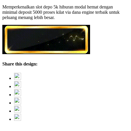
Memperkenalkan slot depo 5k hiburan modal hemat dengan
minimal deposit 5000 proses kilat via dana engine terbaik untuk
peluang menang lebih besar.
Share this design: