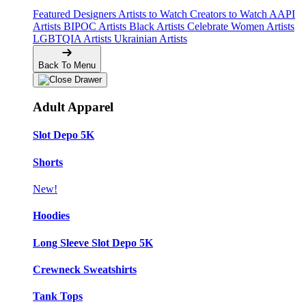
Featured Designers
Artists to Watch
Creators to Watch
AAPI
Artists
BIPOC Artists
Black Artists
Celebrate Women Artists
LGBTQIA Artists
Ukrainian Artists
Back To Menu
Adult Apparel
Slot Depo 5K
Shorts
New!
Hoodies
Long Sleeve Slot Depo 5K
Crewneck Sweatshirts
Tank Tops