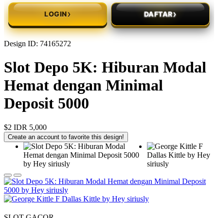
LOGIN
DAFTAR
Design ID: 74165272
Slot Depo 5K: Hiburan Modal
Hemat dengan Minimal
Deposit 5000
$2
IDR 5,000
Create an account to favorite this design!
SLOT GACOR